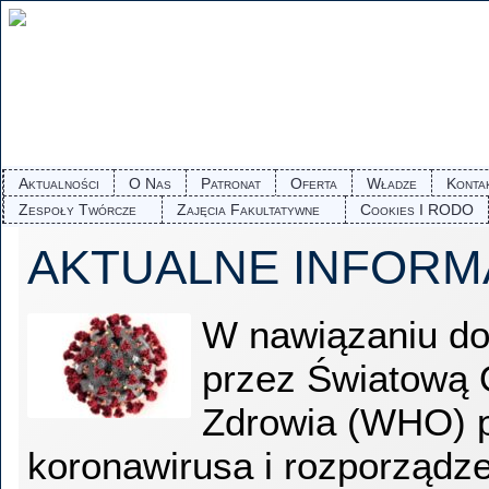
Aktualności
O Nas
Patronat
Oferta
Władze
Konta
Zespoły Twórcze
Zajęcia Fakultatywne
Cookies I RODO
AKTUALNE INFORM
W nawiązaniu do
przez Światową 
Zdrowia (WHO) 
koronawirusa i rozporządz