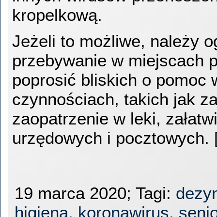
kropelkową.
Jeżeli to możliwe, należy o
przebywanie w miejscach p
poprosić bliskich o pomoc
czynnościach, takich jak z
zaopatrzenie w leki, załatw
urzędowych i pocztowych. 
19 marca 2020; Tagi:
dezyn
higiena
,
koronawirus
,
seni