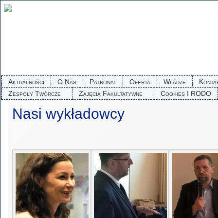
Aktualności
O Nas
Patronat
Oferta
Władze
Konta
Zespoły Twórcze
Zajęcia Fakultatywne
Cookies I RODO
Nasi wykładowcy