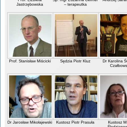
Jastrzębowska
– terapeutka
Prof. Stanisław Miścicki
Sędzia Piotr Kluz
Dr Karolina Ś
Czałbow
Dr Jarosław Mikołajewski
Kustosz Piotr Prasuła
Kustosz M
Śledziano