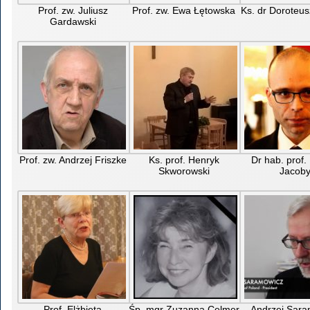
Prof. zw. Juliusz
Prof. zw. Ewa Łętowska
Ks. dr Doroteus
Gardawski
Prof. zw. Andrzej Friszke
Ks. prof. Henryk
Dr hab. prof.
Skworowski
Jacob
Prof. Elżbieta
Śp. mgr Zuzanna Celmer
Andrzej Sara