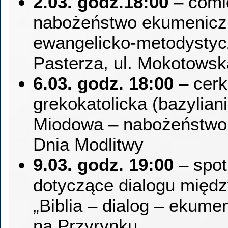
2.03. godz.18:00
– comi
nabożeństwo ekumeniczn
ewangelicko-metodysty
Pasterza, ul. Mokotowsk
6.03. godz. 18:00
– cerk
grekokatolicka (bazylianie
Miodowa – nabożeństwo
Dnia Modlitwy
9.03. godz. 19:00
– spot
dotyczące dialogu między
„Biblia – dialog – ekumen
na Przyrynku.