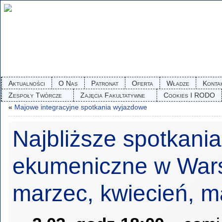
Aktualności
O Nas
Patronat
Oferta
Władze
Konta
Zespoły Twórcze
Zajęcia Fakultatywne
Cookies I RODO
«
Majowe integracyjne spotkania wyjazdowe
Najbliższe spotkania
ekumeniczne w War
marzec, kwiecień, m