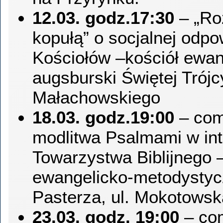
12.03. godz.17:30
– „Ro
kopułą” o socjalnej odpo
Kościołów –kościół ewan
augsburski Świętej Trójcy
Małachowskiego
18.03. godz.19:00
– com
modlitwa Psalmami w int
Towarzystwa Biblijnego –
ewangelicko-metodysty
Pasterza, ul. Mokotowsk
23.03. godz. 19:00
– co