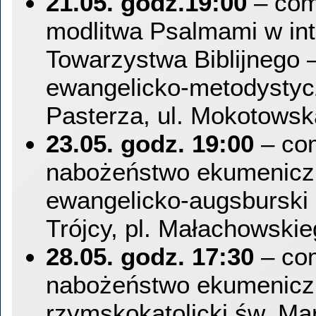
21.05. godz.19:00
– com
modlitwa Psalmami w int
Towarzystwa Biblijnego –
ewangelicko-metodysty
Pasterza, ul. Mokotowsk
23.05. godz. 19:00
– co
nabożeństwo ekumeniczn
ewangelicko-augsburski 
Trójcy, pl. Małachowski
28.05. godz. 17:30
– co
nabożeństwo ekumeniczn
rzymskokatolicki św. Mar