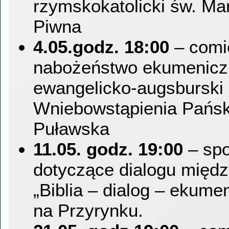
rzymskokatolicki św. Mar
Piwna
4.05.godz. 18:00
– comi
nabożeństwo ekumeniczn
ewangelicko-augsburski
Wniebowstąpienia Pański
Puławska
11.05. godz. 19:00
– spo
dotyczące dialogu między
„Biblia – dialog – ekumen
na Przyrynku.