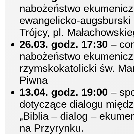
nabożeństwo ekumeniczn
ewangelicko-augsburski 
Trójcy, pl. Małachowski
26.03. godz. 17:30
– co
nabożeństwo ekumeniczn
rzymskokatolicki św. Mar
Piwna
13.04. godz. 19:00
– spo
dotyczące dialogu między
„Biblia – dialog – ekumen
na Przyrynku.