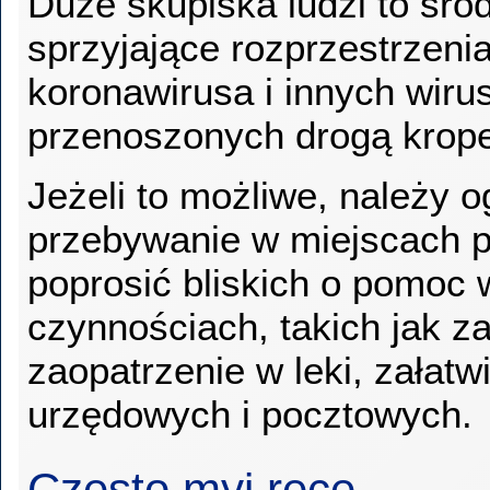
Duże skupiska ludzi to śro
sprzyjające rozprzestrzenia
koronawirusa i innych wir
przenoszonych drogą krop
Jeżeli to możliwe, należy o
przebywanie w miejscach p
poprosić bliskich o pomoc
czynnościach, takich jak z
zaopatrzenie w leki, załatw
urzędowych i pocztowych.
Często myj ręce