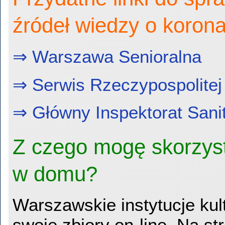
źródeł wiedzy o korona
⇒ Warszawa Senioralna
⇒ Serwis Rzeczypospolitej 
⇒ Główny Inspektorat Sani
Z czego mogę skorzyst
w domu?
Warszawskie instytucje kult
swoje zbiory on-line. Na st