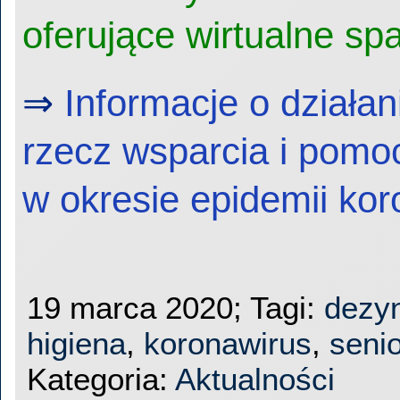
oferujące wirtualne sp
⇒
Informacje o działan
rzecz wsparcia i pomo
w okresie epidemii ko
19 marca 2020; Tagi:
dezyn
higiena
,
koronawirus
,
seni
Kategoria:
Aktualności