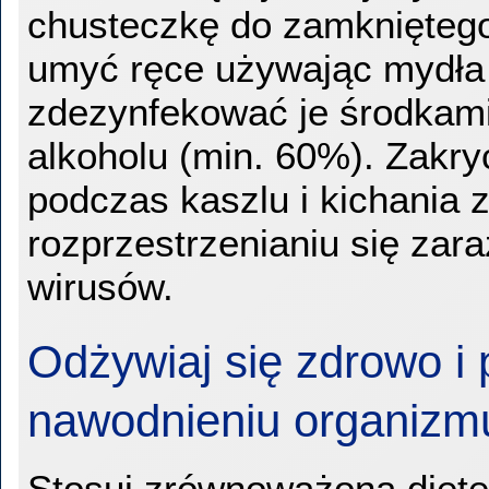
chusteczkę do zamkniętego
umyć ręce używając mydła 
zdezynfekować je środkami
alkoholu (min. 60%). Zakryc
podczas kaszlu i kichania 
rozprzestrzenianiu się zar
wirusów.
Odżywiaj się zdrowo i 
nawodnieniu organizm
Stosuj zrównoważoną dietę