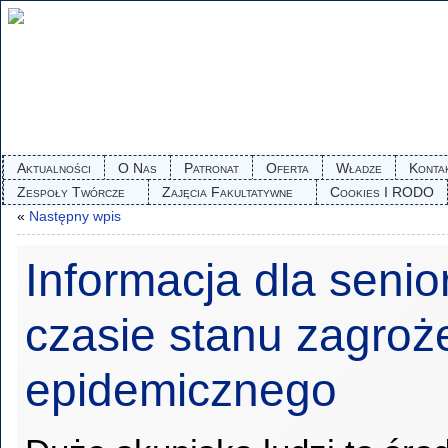
Aktualności
O Nas
Patronat
Oferta
Władze
Konta
Zespoły Twórcze
Zajęcia Fakultatywne
Cookies I RODO
«
Następny wpis
Informacja dla seni
czasie stanu zagroż
epidemicznego