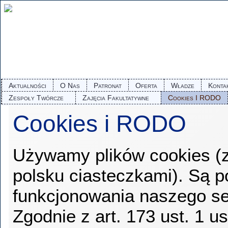
Aktualności
O Nas
Patronat
Oferta
Władze
Konta
Zespoły Twórcze
Zajęcia Fakultatywne
Cookies I RODO
Cookies i RODO
Używamy plików cookies (
polsku ciasteczkami). Są p
funkcjonowania naszego se
Zgodnie z art. 173 ust. 1 u