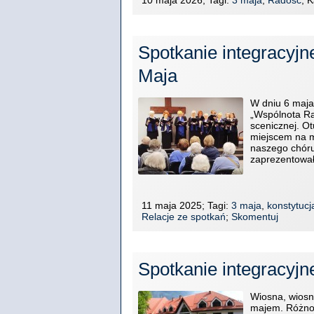
Spotkanie integracyjne
Maja
W dniu 6 maja 
„Wspólnota Ra
scenicznej. O
miejscem na m
naszego chóru
zaprezentował
11 maja 2025; Tagi:
3 maja
,
konstytucj
Relacje ze spotkań
;
Skomentuj
Spotkanie integracyjn
Wiosna, wiosn
majem. Różnob