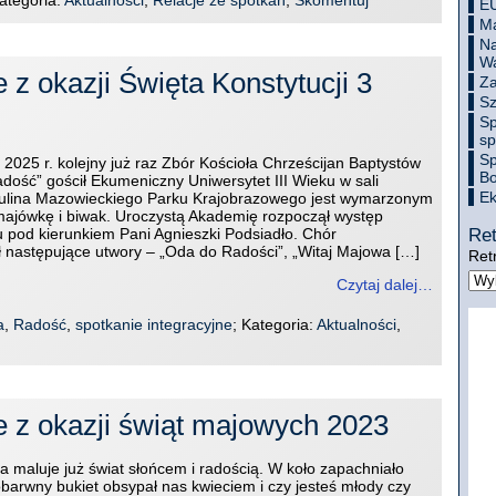
E
Ma
Na
Wa
 z okazji Święta Konstytucji 3
Za
Sz
Sp
sp
Sp
2025 r. kolejny już raz Zbór Kościoła Chrześcijan Baptystów
Bo
dość” gościł Ekumeniczny Uniwersytet III Wieku w sali
Ek
tulina Mazowieckiego Parku Krajobrazowego jest wymarzonym
ajówkę i biwak. Uroczystą Akademię rozpoczął występ
Ret
 pod kierunkiem Pani Agnieszki Podsiadło. Chór
 następujące utwory – „Oda do Radości”, „Witaj Majowa […]
Ret
Czytaj dalej…
a
,
Radość
,
spotkanie integracyjne
; Kategoria:
Aktualności
,
e z okazji świąt majowych 2023
a maluje już świat słońcem i radością. W koło zapachniało
arwny bukiet obsypał nas kwieciem i czy jesteś młody czy