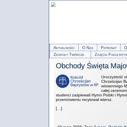
Aktualności
O Nas
Patronat
O
Zespoły Twórcze
Zajęcia Fakultaty
Obchody Święta Maj
Uroczystość o
Chrześcijan Ba
wiosennego Ma
całej ceremon
studenci zaśpiewali Hymn Polski i Hym
przemówieniu recytował wiersz.
[…]
10 maja 2026; Tagi:
3 maja
,
Radość
; 