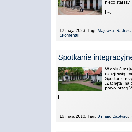
nieco starszy,
[…]
12 maja 2023; Tagi:
Majówka
,
Radość
Skomentuj
Spotkanie integracyjn
W dniu 8 maja
okazji świąt 
Spotkanie roz
„Zachęta” na 
prawy brzeg W
[…]
16 maja 2018; Tagi:
3 maja
,
Baptyści
,