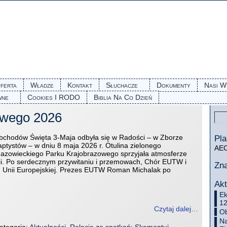
ferta
Władze
Kontakt
Słuchacze
Dokumenty
Nasi W
wne
Cookies I RODO
Biblia Na Co Dzień
owego 2026
Pla
bchodów Święta 3-Maja odbyła się w Radości – w Zborze
ptystów – w dniu 8 maja 2026 r. Otulina zielonego
AEC
zowieckiego Parku Krajobrazowego sprzyjała atmosferze
ii. Po serdecznym przywitaniu i przemowach, Chór EUTW i
Zn
n Unii Europejskiej. Prezes EUTW Roman Michalak po
Akt
Ek
12
Czytaj dalej…
Ob
Na
Kategoria:
Aktualności
,
Relacje ze spotkań
;
Skomentuj