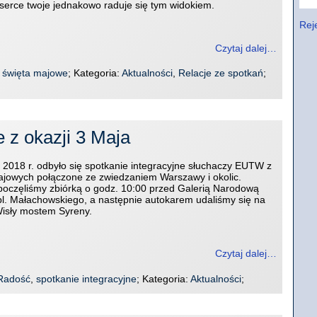
 serce twoje jednakowo raduje się tym widokiem.
Reje
Czytaj dalej…
,
święta majowe
; Kategoria:
Aktualności
,
Relacje ze spotkań
;
e z okazji 3 Maja
 2018 r. odbyło się spotkanie integracyjne słuchaczy EUTW z
majowych połączone ze zwiedzaniem Warszawy i okolic.
poczęliśmy zbiórką o godz. 10:00 przed Galerią Narodową
pl. Małachowskiego, a następnie autokarem udaliśmy się na
isły mostem Syreny.
Czytaj dalej…
Radość
,
spotkanie integracyjne
; Kategoria:
Aktualności
;