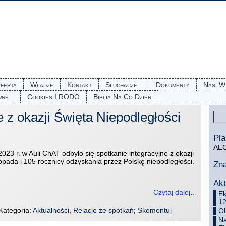
ferta
Władze
Kontakt
Słuchacze
Dokumenty
Nasi W
wne
Cookies I RODO
Biblia Na Co Dzień
e z okazji Święta Niepodległości
Pla
AEC
023 r. w Auli ChAT odbyło się spotkanie integracyjne z okazji
opada i 105 rocznicy odzyskania przez Polskę niepodległości.
Zn
Akt
Czytaj dalej…
Ek
12
 Kategoria:
Aktualności
,
Relacje ze spotkań
;
Skomentuj
Ob
Na