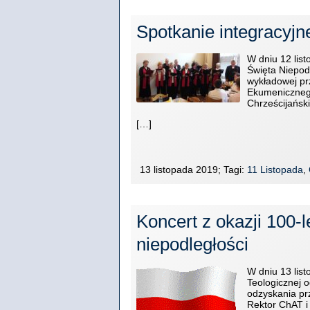
Spotkanie integracyjn
W dniu 12 list
Święta Niepodl
wykładowej prz
Ekumenicznego
Chrześcijańsk
[…]
13 listopada 2019; Tagi:
11 Listopada
,
Koncert z okazji 100-
niepodległości
W dniu 13 list
Teologicznej o
odzyskania prz
Rektor ChAT 