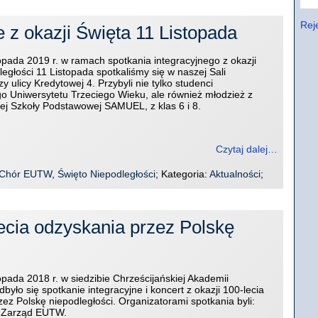
Reje
e z okazji Święta 11 Listopada
opada 2019 r. w ramach spotkania integracyjnego z okazji
egłości 11 Listopada spotkaliśmy się w naszej Sali
y ulicy Kredytowej 4. Przybyli nie tylko studenci
 Uniwersytetu Trzeciego Wieku, ale również młodzież z
iej Szkoły Podstawowej SAMUEL, z klas 6 i 8.
Czytaj dalej…
Chór EUTW
,
Święto Niepodległości
; Kategoria:
Aktualności
;
lecia odzyskania przez Polskę
opada 2018 r. w siedzibie Chrześcijańskiej Akademii
dbyło się spotkanie integracyjne i koncert z okazji 100-lecia
ez Polskę niepodległości. Organizatorami spotkania byli:
i Zarząd EUTW.