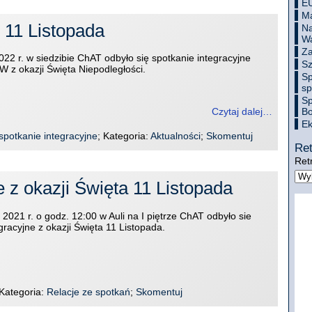
E
Ma
 11 Listopada
Na
Wa
Za
022 r. w siedzibie ChAT odbyło się spotkanie integracyjne
Sz
 z okazji Święta Niepodległości.
Sp
sp
Sp
Czytaj dalej…
Bo
Ek
spotkanie integracyjne
; Kategoria:
Aktualności
;
Skomentuj
Ret
Ret
e z okazji Święta 11 Listopada
 2021 r. o godz. 12:00 w Auli na I piętrze ChAT odbyło sie
gracyjne z okazji Święta 11 Listopada.
 Kategoria:
Relacje ze spotkań
;
Skomentuj