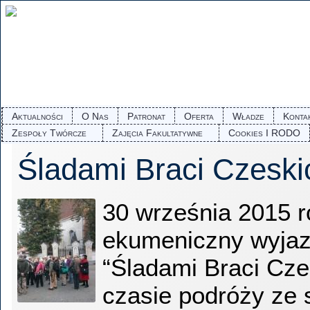
Aktualności
O Nas
Patronat
Oferta
Władze
Konta
Zespoły Twórcze
Zajęcia Fakultatywne
Cookies I RODO
Śladami Braci Czeski
30 września 2015 r
ekumeniczny wyjaz
“Śladami Braci Cze
czasie podróży ze s