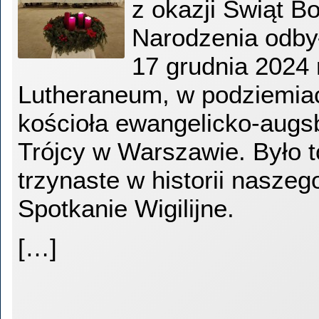
z okazji Świąt B
Narodzenia odbył
17 grudnia 2024 
Lutheraneum, w podziemia
kościoła ewangelicko-augs
Trójcy w Warszawie. Było t
trzynaste w historii nasz
Spotkanie Wigilijne.
[…]