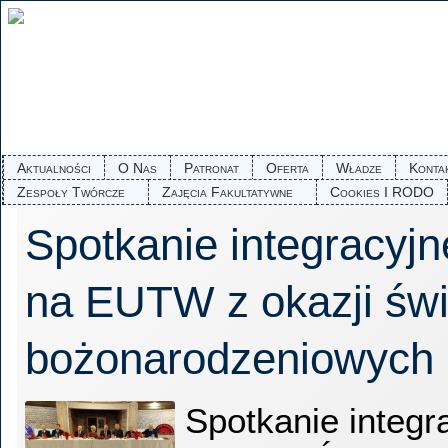
Aktualności
O Nas
Patronat
Oferta
Władze
Konta
Zespoły Twórcze
Zajęcia Fakultatywne
Cookies I RODO
Spotkanie integracyjn
na EUTW z okazji świ
bożonarodzeniowych
Spotkanie integ