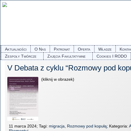
Aktualności
O Nas
Patronat
Oferta
Władze
Konta
Zespoły Twórcze
Zajęcia Fakultatywne
Cookies I RODO
V Debata z cyklu “Rozmowy pod kop
(kliknij w obrazek)
11 marca 2024; Tagi:
migracja
,
Rozmowy pod kopułą
; Kategoria:
A
Skomentuj