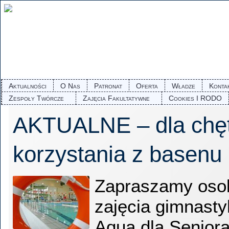
Aktualności
O Nas
Patronat
Oferta
Władze
Konta
Zespoły Twórcze
Zajęcia Fakultatywne
Cookies I RODO
AKTUALNE – dla chę
korzystania z basenu
Zapraszamy oso
zajęcia gimnasty
Aqua dla Senior