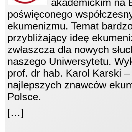
akademickim na
poświęconego współczesn
ekumenizmu. Temat bardzo 
przybliżający ideę ekumen
zwłaszcza dla nowych słu
naszego Uniwersytetu. Wy
prof. dr hab. Karol Karski –
najlepszych znawców eku
Polsce.
[…]