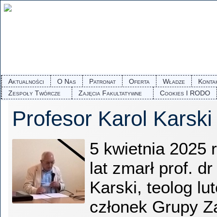
Aktualności
O Nas
Patronat
Oferta
Władze
Konta
Zespoły Twórcze
Zajęcia Fakultatywne
Cookies I RODO
Profesor Karol Karski 
5 kwietnia 2025 
lat zmarł prof. dr
Karski, teolog lu
członek Grupy Za