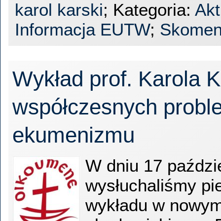
karol karski
; Kategoria:
Akt
Informacja EUTW
;
Skomen
Wykład prof. Karola K
współczesnych probl
ekumenizmu
W dniu 17 paździe
wysłuchaliśmy pi
wykładu w nowym